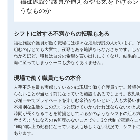
福祉施設介護員が抱えるやる気を下げるシ
うなものか
シフトに対する不満からの転職もある
福祉施設介護員が働く職場には様々な雇用形態の人がいます。
組むのはとても大変で、夜勤もある施設ならなおさらです。し
わかるほど、職員は自分の希望を言い出しにくくなり、結果的
職に至ってしまうケースも少なくありません。
現場で働く職員たちの本音
人手不足を最も実感しているのは現場で働く介護員です。希望
らないことが当たり前になっている施設もあるでしょう。夜勤
が精一杯でプライベートを楽しむ余裕がないという人も大勢い
不規則な生活をこの先ずっと続けていかなければならないかと
時間が長くなることを前提としているかのようなシフトの組み
考えるようになるのも無理のないことです。2交代制で夜勤をこ
16時間以上の勤務になっている人も珍しくない状況で、シフト
あります。