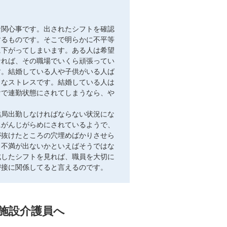
な関心事です。出されたシフトを確認
するものです。そこで明らかに不平等
に下がってしまいます。ある人は希望
なれば、その職場でいくら頑張ってい
す。結婚している人や子供がいる人ば
きなストレスです。結婚している人は
けで連勤状態にされてしまうなら、や
結局出勤しなければならない状況にな
にがんじがらめにされているようで、
が抜けたところの穴埋めばかりさせら
ら不満が出ないかといえばそうではな
成したシフトを見れば、職員を大切に
密接に関係してると言えるのです。
施設介護員へ