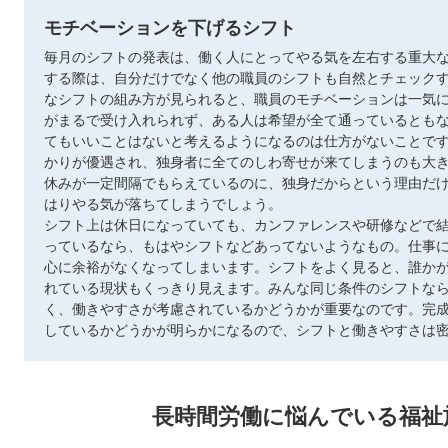
モチベーションを下げるシフト
毎月のシフトの発表は、働く人にとってやる気を左右する重大
する際は、自分だけでなく他の職員のシフトも自然とチェック
なシフトの組み方が見られると、職員のモチベーションは一気
がまるで受け入れられず、ある人は希望が全て通っているとも
てもいいことはないと考えるようになるのは仕方がないことで
かりが優遇され、独身者に全てのしわ寄せが来てしまうのも大
休みが一定間隔でもらえているのに、独身だからという理由だ
はりやる気が落ちてしまうでしょう。
シフト上は休日になっていても、カンファレンスや研修などで
っているなら、もはやシフトなどあってないようなもの。仕事
心に余裕がなくなってしまいます。シフトをよく見ると、誰か
れている現状もくっきり見えます。みんな同じ条件のシフトな
く、働きやすさが考慮されているかどうかが重要なのです。完
しているかどうかが明らかになるので、シフトと働きやすさは
長時間労働に悩んでいる福祉